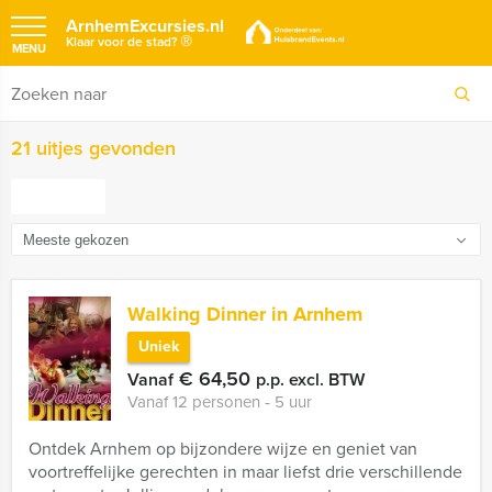
ArnhemExcursies.nl
®
Klaar voor de stad?
MENU
21 uitjes gevonden
FILTER
Walking Dinner in Arnhem
Uniek
€ 64,50
Vanaf
p.p. excl. BTW
Vanaf 12 personen ‐ 5 uur
Ontdek Arnhem op bijzondere wijze en geniet van
voortreffelijke gerechten in maar liefst drie verschillende