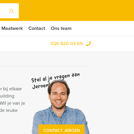
Maatwerk
Contact
Ons team
026 820 03 69
Stel al je vragen aan
Jeroen!
r bij elkaar
uilding
il je van je
de leuke
CONTACT JEROEN