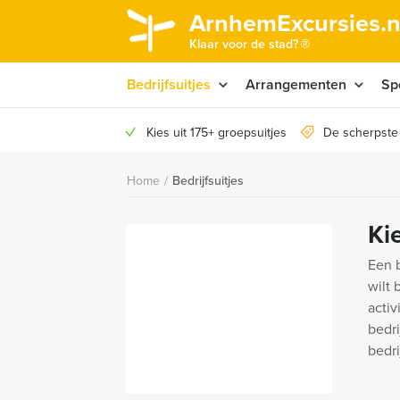
ArnhemExcursies.n
®
Klaar voor de stad?
Bedrijfsuitjes
Arrangementen
Sp
Kies uit 175+ groepsuitjes
De scherpste
Home
/
Bedrijfsuitjes
Kie
Een b
wilt 
activ
bedr
bedri