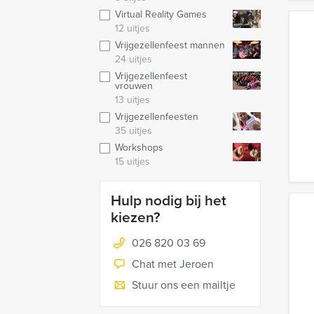
Virtual Reality Games
12 uitjes
Vrijgezellenfeest mannen
24 uitjes
Vrijgezellenfeest
vrouwen
13 uitjes
Vrijgezellenfeesten
35 uitjes
Workshops
15 uitjes
Hulp nodig bij het
kiezen?
026 820 03 69
Chat met Jeroen
Stuur ons een mailtje