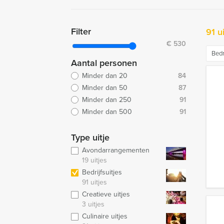
Filter
91 u
€
530
Bedr
Aantal personen
Minder dan 20
84
Minder dan 50
87
Minder dan 250
91
Minder dan 500
91
Type uitje
Avondarrangementen
19 uitjes
Bedrijfsuitjes
91 uitjes
Creatieve uitjes
3 uitjes
Culinaire uitjes