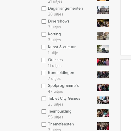
21 uitjes
Dagarrangementen
28 uitjes
Dinershows
3 uitjes
Korting
3 uitjes
Kunst & cultuur
1 uitje
Quizzes
11 uitjes
Rondleidingen
7 uitjes
Spelprogramma's
47 uitjes
Tablet City Games
23 uitjes
Teambuilding
55 uitjes
Themafeesten
3 uitjes