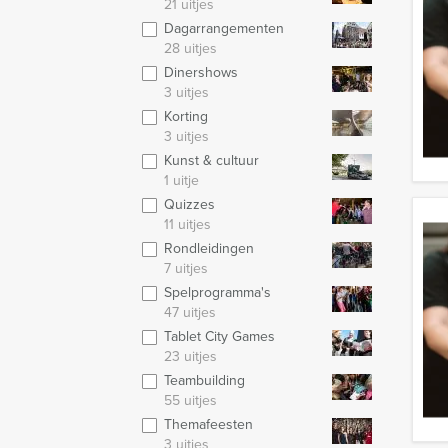
21 uitjes
Dagarrangementen
28 uitjes
Dinershows
3 uitjes
Korting
3 uitjes
Kunst & cultuur
1 uitje
Quizzes
11 uitjes
Rondleidingen
7 uitjes
Spelprogramma's
47 uitjes
Tablet City Games
23 uitjes
Teambuilding
55 uitjes
Themafeesten
3 uitjes