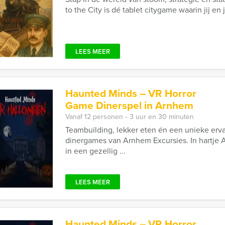
to the City is dé tablet citygame waarin jij en
LEES MEER
Haunted Minds – VR Horror
Game Dinerspel in Arnhem
Vanaf 12 personen ‐ 3 uur en 30 minuten
Teambuilding, lekker eten én een unieke erv
dinergames van Arnhem Excursies. In hartje
in een gezellig ...
LEES MEER
Haunted Minds – VR Horror