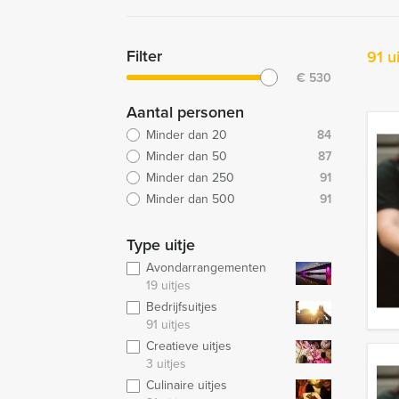
Filter
91 u
€
530
Aantal personen
Minder dan 20
84
Minder dan 50
87
Minder dan 250
91
Minder dan 500
91
Type uitje
Avondarrangementen
19 uitjes
Bedrijfsuitjes
91 uitjes
Creatieve uitjes
3 uitjes
Culinaire uitjes