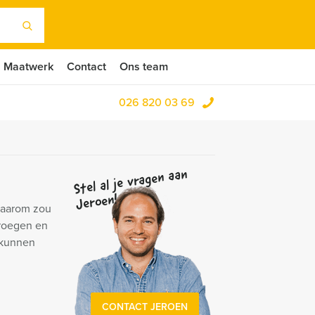
Maatwerk
Contact
Ons team
026 820 03 69
Stel al je vragen aan
Jeroen!
waarom zou
kroegen en
 kunnen
CONTACT JEROEN