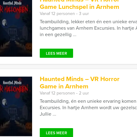
Game Lunchspel in Arnhem
Vanaf 12 personen ‐ 3 uur
Teambuilding, lekker eten én een unieke erv
lunchgames van Arnhem Excursies. In hartj
in een gezellig ...
LEES MEER
Haunted Minds – VR Horror
Game in Arnhem
Vanaf 12 personen ‐ 2 uur
Teambuilding, én een unieke ervaring kome
Excursies. In hartje Arnhem wordt uw gezels
Jullie ...
LEES MEER