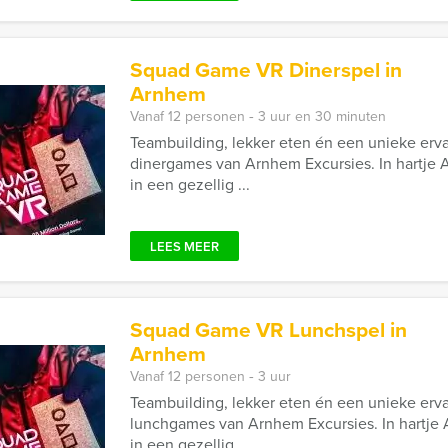
Squad Game VR Dinerspel in
Arnhem
Vanaf 12 personen ‐ 3 uur en 30 minuten
Teambuilding, lekker eten én een unieke erv
dinergames van Arnhem Excursies. In hartje
in een gezellig ...
LEES MEER
Squad Game VR Lunchspel in
Arnhem
Vanaf 12 personen ‐ 3 uur
Teambuilding, lekker eten én een unieke erv
lunchgames van Arnhem Excursies. In hartj
in een gezellig ...