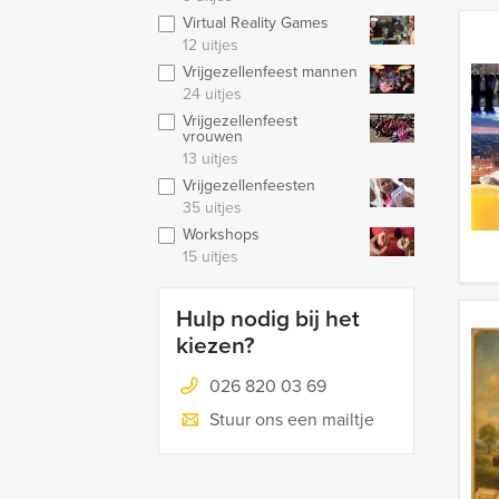
Virtual Reality Games
12 uitjes
Vrijgezellenfeest mannen
24 uitjes
Vrijgezellenfeest
vrouwen
13 uitjes
Vrijgezellenfeesten
35 uitjes
Workshops
15 uitjes
Hulp nodig bij het
kiezen?
026 820 03 69
Stuur ons een mailtje