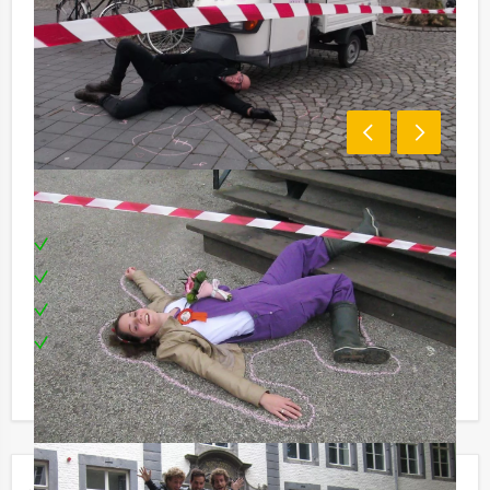
Inclusief:
Enthousiaste begeleiding
Een lekkere drankje voor onderweg
Een welverdiende drankje na afloop
Te boeken op de door jullie gewenste dag en
tijdstip
Jouw uitje