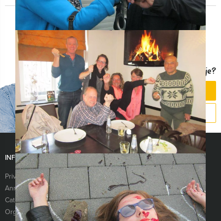
Vragen over dit uitje?
CHAT MET JEROEN
BEL 026 820 03 69
INFORMATIE
Privacy- en cookieverklaring
Algemene voorwaarden
Annuleringsverzekering
Vraag & antwoord
Categorieën
Nieuwsbrief
Organisatie
Referenties