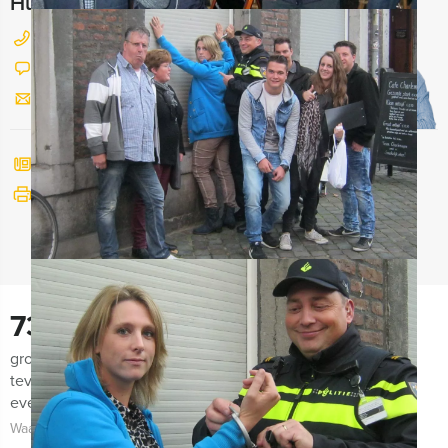
Hulp nodig bij het kiezen?
026 820 03 69
Chat met Jeroen
Stuur ons een mailtje
Bel mij terug
Bekijk printbare versie
730
groepen lieten ons de afgelopen maanden weten zeer
tevreden te zijn met de organisatie van het uitje, het
evenement zelf én de begeleiding!
Waarom kiezen voor Arnhem Excursies?