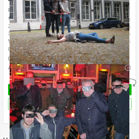
Prijs :
12 - 19 personen
€ 29,50 p.p.
20 - 29 personen
€ 27,50 p.p.
30 - 39 personen
€ 24,50 p.p.
Vanaf 40 personen
€ 22,50 p.p.
De prijzen zijn exclusief BTW
Duur:
2 uur en 30 minuten
Aantal:
Minimaal 12 personen
i
Geheel vrijblijvend
OFFERTE AANVRAGEN
RESERVEREN
Ik heb een vraag over dit uitje