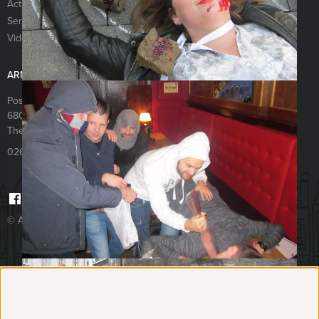
Activiteiten
Vacatures
Services
Sitemap
Video’s
Links
ARNHEM EXCURSIES
Postbus 1137
6801 BC
Arnhem
The Netherlands
026 820 03 69
© Arnhem Excursies 2026