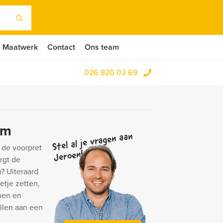
Maatwerk
Contact
Ons team
026 820 03 69
em
Stel al je vragen aan
n de voorpret
Jeroen!
rgt de
n? Uiteraard
etje zetten,
nen en
ellen aan een