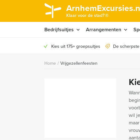
ArnhemExcursies.n
®
Klaar voor de stad?
Bedrijfsuitjes
Arrangementen
Sp
Kies uit 175+ groepsuitjes
De scherpste
Home
/
Vrijgezellenfeesten
Ki
Wanne
begi
voorb
wil j
maar
vrouw
aanta