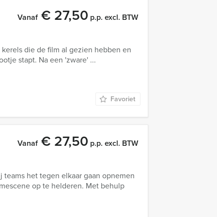
€ 27,50
Vanaf
p.p. excl. BTW
 kerels die de film al gezien hebben en
tje stapt. Na een 'zware' ...
Favoriet
€ 27,50
Vanaf
p.p. excl. BTW
bij teams het tegen elkaar gaan opnemen
imescene op te helderen. Met behulp