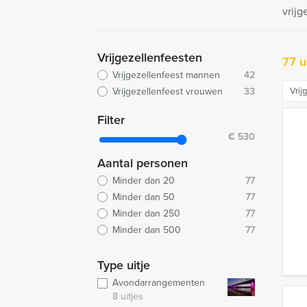
vrijg
Vrijgezellenfeesten
77 u
Vrijgezellenfeest mannen
42
Vrijgezellenfeest vrouwen
33
Vrij
Filter
€
530
Aantal personen
Minder dan 20
77
Minder dan 50
77
Minder dan 250
77
Minder dan 500
77
Type uitje
Avondarrangementen
8 uitjes