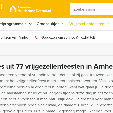
l
elprogramma’s
Groepsuitjes
Vrijgezellenfeesten
 prijzen van Arnhem
Geprezen om service & flexibiliteit
es uit 77 vrijgezellenfeesten in Arnh
er een vriend of vriendin vertelt dat hij of zij gaat trouwen, ka
nnen: het vrijgezellenfeest moet georganiseerd worden. Vaak zo
ereiding hiervan al voor veel hilariteit, want wat gaan jullie doe
e de aanstaande bruid of bruidegom tijdens deze dag in het zonn
 een beetje voor schut mag natuurlijk ook! De feesten voor man
en verschillen nogal van elkaar, en daarom zullen wij je voorst
l geweldige uitjes. Er zijn namelijk genoeg mogelijkheden voor