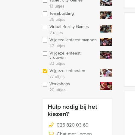
Tablet City Games
13 uitjes
Teambuilding
35 uitjes
Virtual Reality Games
2 uitjes
Vrijgezellenfeest mannen
42 uitjes
Vrijgezellenfeest
vrouwen
33 uitjes
Vrijgezellenfeesten
77 uitjes
Workshops
20 uitjes
Hulp nodig bij het
kiezen?
026 820 03 69
Chat met Jeroen