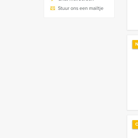
Stuur ons een mailtje
N
C