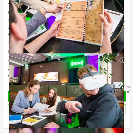
Jouw uitje
Prijs :
12 - 19 personen
€ 44,50 p.p.
20 - 39 personen
€ 41,50 p.p.
Vanaf 40 personen
€ 37,50 p.p.
De prijzen zijn exclusief BTW
Duur:
2 uur
Aantal:
Minimaal 12 personen
i
Afhankelijk van de in overleg gekozen locatie voor uw
arrangement kan een extra zaalhuur worden berekend
Geheel vrijblijvend
OFFERTE AANVRAGEN
RESERVEREN
Ik heb een vraag over dit uitje