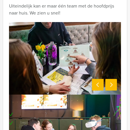
Uiteindelijk kan er maar één team met de hoofdprijs
naar huis. We zien u snel!
Inclusief
Professionele begeleiding
Moderne VR-brillen