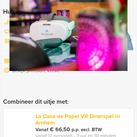
Hulp nodig bij het kiezen?
026 820 03 69
Chat met Jeroen
Stuur ons een mailtje
Bel mij terug
Bekijk printbare versie
Combineer dit uitje met:
La Casa de Papel VR Dinerspel in
Arnhem
€ 66,50
Vanaf
p.p. excl. BTW
Vanaf 12 personen ‐ 3 uur en 30 minuten