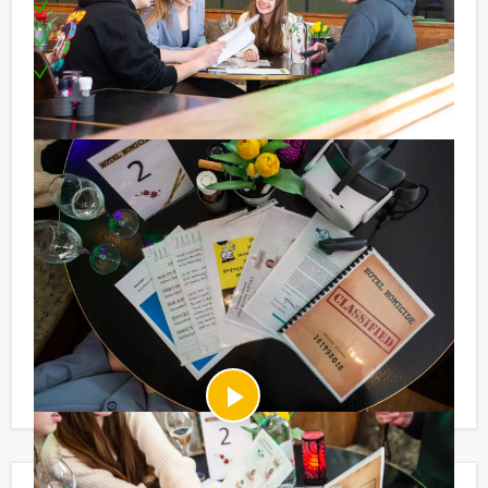
Leuke prijs voor het winnende team
Locatie in hartje Arnhem
Te boeken op uw gewenste dag en tijdstip!
Niet telkens uw knip hoeven trekken om uw drankje af
te rekenen? Voor € 13,50 per persoon per uur (excl.
BTW) kunt u gebruikmaken van het drankarrangement,
waarbij u onbeperkt kunt genieten van bier, fris,
huiswijn, koffie en thee. En… zo komt u ook achteraf
niet voor verrassingen te staan!
Afhankelijk van het minimaal aantal deelnemers
berekenen wij de minimale prijs voor dit arrangement.
U kunt altijd voor minder personen boeken als u bereid
bent om de minimale prijs te betalen.