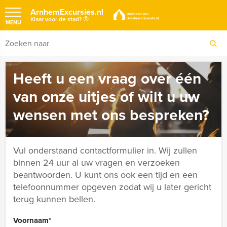
ArnhemExcursies.nl
®
Klaar voor de stad?
MENU
Heeft u een vraag over één
van onze uitjes of wilt u uw
wensen met ons bespreken?
Vul onderstaand contactformulier in. Wij zullen
binnen 24 uur al uw vragen en verzoeken
beantwoorden. U kunt ons ook een tijd en een
telefoonnummer opgeven zodat wij u later gericht
terug kunnen bellen.
Voornaam
*