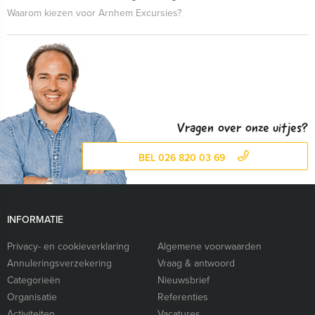
Waarom kiezen voor Arnhem Excursies?
Vragen over onze uitjes?
BEL 026 820 03 69
INFORMATIE
Privacy- en cookieverklaring
Algemene voorwaarden
Annuleringsverzekering
Vraag & antwoord
Categorieën
Nieuwsbrief
Organisatie
Referenties
Activiteiten
Vacatures