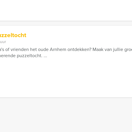
zzeltocht
 uur
a's of vrienden het oude Arnhem ontdekken? Maak van jullie groep
nerende puzzeltocht. ...