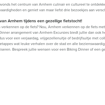
s-avonds het centrum van Arnhem culinair en cultureel te ontdek
waardigheden en geniet van maar liefst drie bezoekjes aan versch
van Arnhem tijdens een gezellige fietstocht!
m verkennen op de fiets? Nou, Arnhem verkennen op de fiets me
g Dinner arrangement van Arnhem Excursies biedt jullie dan ook he
us voor een verjaardag, vrijgezellenuitje of bedrijfsuitje met col
etsetappes wat leuke verhalen over de stad en alle bezienswaardi
seren. Bespreek jullie wensen voor een Biking Dinner of een ge