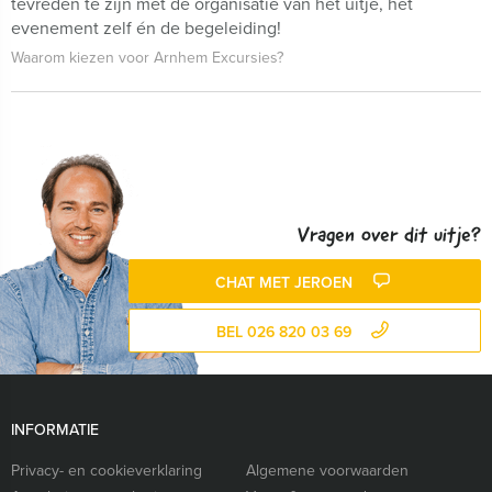
tevreden te zijn met de organisatie van het uitje, het
evenement zelf én de begeleiding!
Waarom kiezen voor Arnhem Excursies?
Vragen over dit uitje?
CHAT MET JEROEN
BEL 026 820 03 69
INFORMATIE
Privacy- en cookieverklaring
Algemene voorwaarden