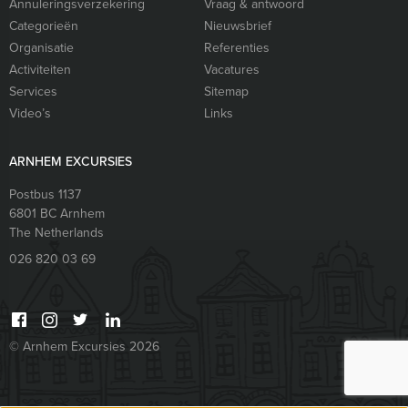
Annuleringsverzekering
Vraag & antwoord
Categorieën
Nieuwsbrief
Organisatie
Referenties
Activiteiten
Vacatures
Services
Sitemap
Video’s
Links
ARNHEM EXCURSIES
Postbus 1137
6801 BC
Arnhem
The Netherlands
026 820 03 69
© Arnhem Excursies 2026