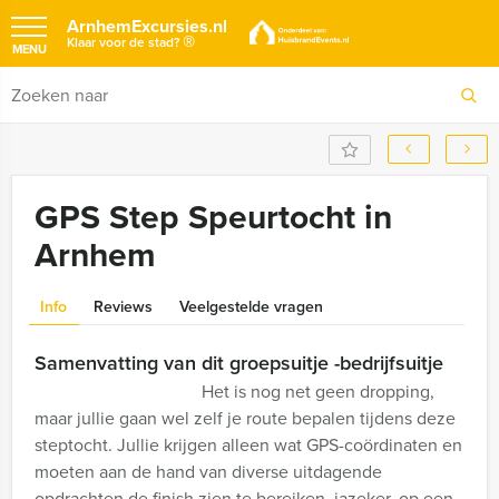
ArnhemExcursies.nl
®
Klaar voor de stad?
MENU
GPS Step Speurtocht in
Arnhem
Info
Reviews
Veelgestelde vragen
Samenvatting van dit groepsuitje -bedrijfsuitje
Het is nog net geen dropping,
maar jullie gaan wel zelf je route bepalen tijdens deze
steptocht. Jullie krijgen alleen wat GPS-coördinaten en
moeten aan de hand van diverse uitdagende
opdrachten de finish zien te bereiken, jazeker, op een