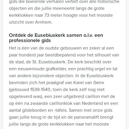
gids die boeiende verhalen vertelt over alle historische
objecten en die jullie meeneemt langs de grote
kerkklokken naar 73 meter hoogte voor het mooiste
uitzicht over Arnhem.
Ontdek de Eusebiuskerk samen o.l.v. een
professionele gids
Het is één van de oudste gebouwen en zeker al een
paar honderd jaar beeldbepalend voor het silhouet van
de stad, de St. Eusebiuskerk. De kerk beschikt over
een eeuwenoude grafkelder, een prachtig orgel en tal
van andere bijzondere objecten. In de Eusebiuskerk
bevinden zich het praalgraf van Karel van Gelre
(gebouwd 1539-1540, toen de kerk zelf nog niet
opgeleverd was), een zeer uitgebreid carillon met de
op één na zwaarste carillonklok van Nederland en een
aantal gildeborden en -tafels. Samen met onze gids
gaan jullie terug in de tijd en de panoramalift brengt
jullie langs de grote kerkklokken naar het mooiste