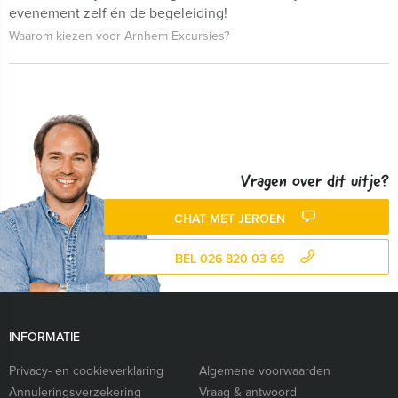
evenement zelf én de begeleiding!
Waarom kiezen voor Arnhem Excursies?
Vragen over dit uitje?
CHAT MET JEROEN
BEL 026 820 03 69
INFORMATIE
Privacy- en cookieverklaring
Algemene voorwaarden
Annuleringsverzekering
Vraag & antwoord