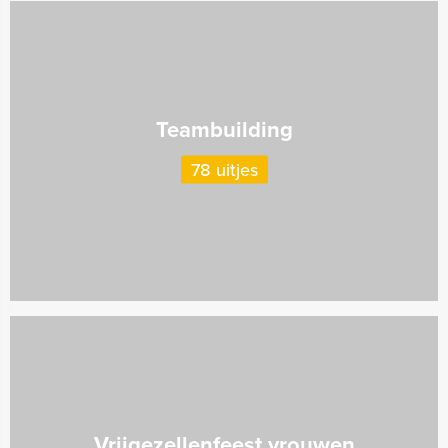
Teambuilding
78 uitjes
Vrijgezellenfeest vrouwen