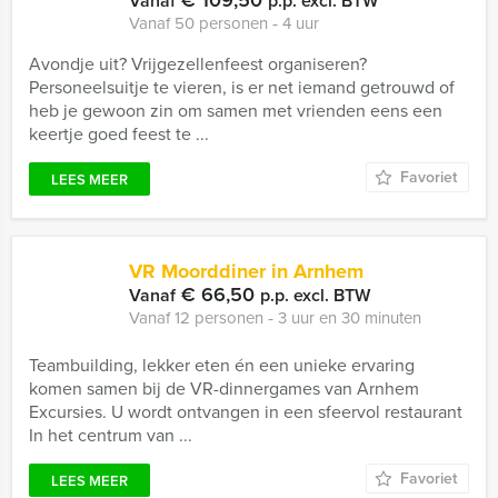
€ 109,50
Vanaf
p.p. excl. BTW
Vanaf 50 personen ‐ 4 uur
Avondje uit? Vrijgezellenfeest organiseren?
Personeelsuitje te vieren, is er net iemand getrouwd of
heb je gewoon zin om samen met vrienden eens een
keertje goed feest te ...
Favoriet
LEES MEER
VR Moorddiner in Arnhem
€ 66,50
Vanaf
p.p. excl. BTW
Vanaf 12 personen ‐ 3 uur en 30 minuten
Teambuilding, lekker eten én een unieke ervaring
komen samen bij de VR-dinnergames van Arnhem
Excursies. U wordt ontvangen in een sfeervol restaurant
In het centrum van ...
Favoriet
LEES MEER