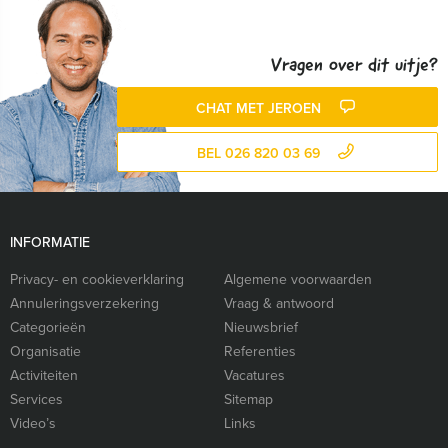
Vragen over dit uitje?
CHAT MET JEROEN
BEL 026 820 03 69
INFORMATIE
Privacy- en cookieverklaring
Algemene voorwaarden
Annuleringsverzekering
Vraag & antwoord
Categorieën
Nieuwsbrief
Organisatie
Referenties
Activiteiten
Vacatures
Services
Sitemap
Video’s
Links