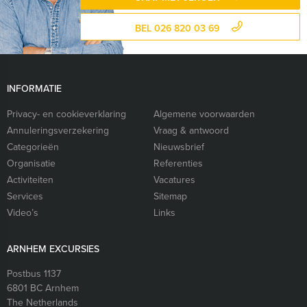
BEL 026 820 03 69
INFORMATIE
Privacy- en cookieverklaring
Algemene voorwaarden
Annuleringsverzekering
Vraag & antwoord
Categorieën
Nieuwsbrief
Organisatie
Referenties
Activiteiten
Vacatures
Services
Sitemap
Video’s
Links
ARNHEM EXCURSIES
Postbus 1137
6801 BC
Arnhem
The Netherlands