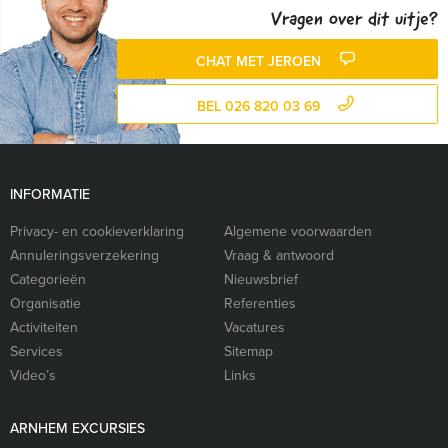
Vragen over dit uitje?
CHAT MET JEROEN
BEL 026 820 03 69
INFORMATIE
Privacy- en cookieverklaring
Algemene voorwaarden
Annuleringsverzekering
Vraag & antwoord
Categorieën
Nieuwsbrief
Organisatie
Referenties
Activiteiten
Vacatures
Services
Sitemap
Video’s
Links
ARNHEM EXCURSIES