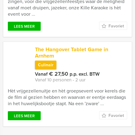
zingen, voor die vrijgezellenfeestjes waar de meligheid
vanaf moet druipen, jazeker, onze Kille Karaoke is hèt
event voor ...
Favoriet
LEES MEER
The Hangover Tablet Game in
Arnhem
Culinair
€ 27,50
Vanaf
p.p. excl. BTW
Vanaf 10 personen ‐ 2 uur
Hèt vrijgezellenuitje en hèt groepsevent voor kerels die
de film al gezien hebben en waarvan er eentje eerdaags
in het huwelijksbootje stapt. Na een 'zware' ...
Favoriet
LEES MEER