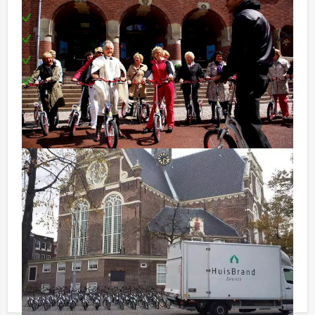
Enthousiaste begeleiding
Huur steps
Voor zowel kleine als grotere groepen te boeken
Te boeken op de door jullie gewenste dag en
tijdstip!
Onze gidsen spreken vele talen. Neem contact met
ons op om alle mogelijkheden te bespreken. (Our
professional tour guides are multilingual. Please
contact us for further information.)
Met minder personen deelnemen aan dit
groepsuitje van Arnhem Excursies?
Op deze website staat een minimaal aantal personen
voor dit groepsuitje aangegeven. Jullie kunnen ook
voor minder personen boeken maar zullen dan wel de
minimale prijs moeten voldoen.