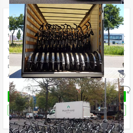
Jouw uitje
Prijs :
10 - 15 personen
€ 36,50 p.p.
16 - 29 personen
€ 34,50 p.p.
Vanaf 30 personen
€ 29,50 p.p.
De prijzen zijn exclusief BTW
Duur:
2 uur
Aantal:
Minimaal 12 personen
i
Geheel vrijblijvend
OFFERTE AANVRAGEN
RESERVEREN
Ik heb een vraag over dit uitje