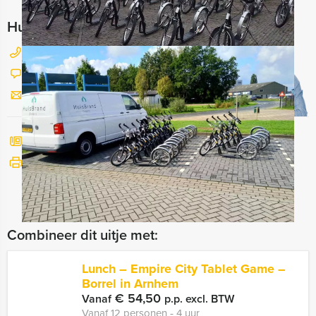
Hulp nodig bij het kiezen?
026 820 03 69
Chat met Jeroen
Stuur ons een mailtje
Bel mij terug
Bekijk printbare versie
Combineer dit uitje met:
Lunch – Empire City Tablet Game –
Borrel in Arnhem
€ 54,50
Vanaf
p.p. excl. BTW
Vanaf 12 personen ‐ 4 uur