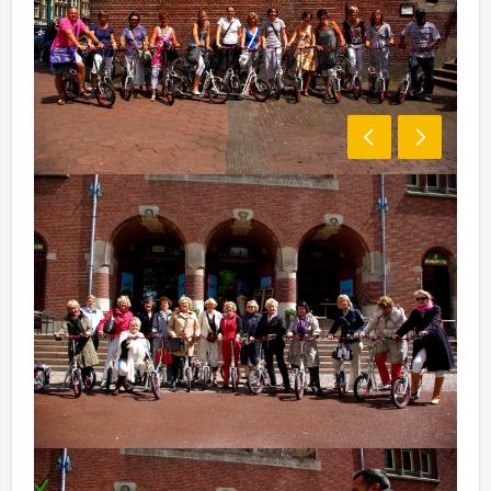
Meer over deze steptour
Onderweg wordt natuurlijk even aangelegd op een
lekker terras of in een gezellig café om even bij te
komen en de gids eens even flink uit te horen. Deze
steptour is uiteraard ook te boeken als sportieve
activiteit tijdens een vrijgezellenuitje of een andere
gelegenheid samen met vrienden. Bespreek jullie
wensen met onze medewerkers.
Inclusief:
Pauze in gezellig café of op een terras