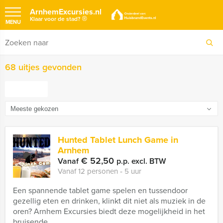
ArnhemExcursies.nl
®
Klaar voor de stad?
MENU
68 uitjes gevonden
FILTER
Hunted Tablet Lunch Game in
Arnhem
€ 52,50
Vanaf
p.p. excl. BTW
Vanaf 12 personen ‐ 5 uur
Een spannende tablet game spelen en tussendoor
gezellig eten en drinken, klinkt dit niet als muziek in de
oren? Arnhem Excursies biedt deze mogelijkheid in het
bruisende ...