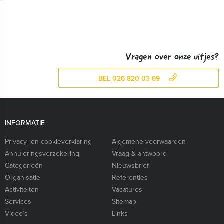
Vragen over onze uitjes?
BEL 026 820 03 69
INFORMATIE
Privacy- en cookieverklaring
Algemene voorwaarden
Annuleringsverzekering
Vraag & antwoord
Categorieën
Nieuwsbrief
Organisatie
Referenties
Activiteiten
Vacatures
Services
Sitemap
Video’s
Links