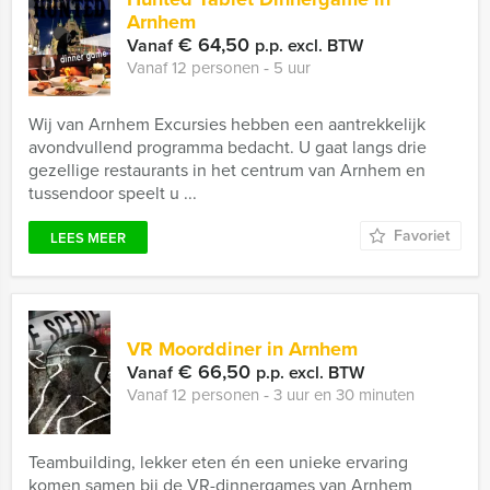
Arnhem
€ 64,50
Vanaf
p.p. excl. BTW
Vanaf 12 personen ‐ 5 uur
Wij van Arnhem Excursies hebben een aantrekkelijk
avondvullend programma bedacht. U gaat langs drie
gezellige restaurants in het centrum van Arnhem en
tussendoor speelt u ...
Favoriet
LEES MEER
VR Moorddiner in Arnhem
€ 66,50
Vanaf
p.p. excl. BTW
Vanaf 12 personen ‐ 3 uur en 30 minuten
Teambuilding, lekker eten én een unieke ervaring
komen samen bij de VR-dinnergames van Arnhem