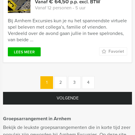
€ 64,50
Vanaf
p.p. excl. BTW
Vanaf 12 personen ‐ 5 uur
Bij Arnhem Excursies kun je nu het spannendste virtuele
spel beleven met collega’s, familie of vrienden.
Verdeeld over de avond gaan jullie in twee spelrondes,
van beide ...
Favoriet
LEES MEER
1
2
3
4
VOLGENDE
Groepsarrangement in Arnhem
Bekijk de leukste groepsarrangementen die in korte tijd zeer
populair zijn geworden bij Arnhem Excursies. Op deze site