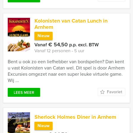
Kolonisten van Catan Lunch in
Arnhem
Nieuw
€ 54,50
Vanaf
p.p. excl. BTW
Vanaf 12 personen ‐ 5 uur
Bent u ook zo een liefhebber van bordspellen? Dan kent
u vast Kolonisten van Catan wel. Dit spel is door Arnhem
Excursies omgezet naar een super leuke virtuele game.
Wij ...
Favoriet
LEES MEER
Sherlock Holmes Diner in Arnhem
Nieuw