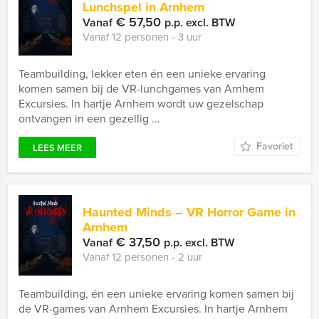
Lunchspel in Arnhem
€ 57,50
Vanaf
p.p. excl. BTW
Vanaf 12 personen ‐ 3 uur
Teambuilding, lekker eten én een unieke ervaring
komen samen bij de VR-lunchgames van Arnhem
Excursies. In hartje Arnhem wordt uw gezelschap
ontvangen in een gezellig ...
Favoriet
LEES MEER
Haunted Minds – VR Horror Game in
Arnhem
€ 37,50
Vanaf
p.p. excl. BTW
Vanaf 12 personen ‐ 2 uur
Teambuilding, én een unieke ervaring komen samen bij
de VR-games van Arnhem Excursies. In hartje Arnhem