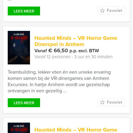
Favoriet
LEES MEER
Haunted Minds – VR Horror Game
Dinerspel in Arnhem
€ 66,50
Vanaf
p.p. excl. BTW
Vanaf 12 personen ‐ 3 uur en 30 minuten
Teambuilding, lekker eten én een unieke ervaring
komen samen bij de VR-dinergames van Arnhem
Excursies. In hartje Arnhem wordt uw gezelschap
ontvangen in een gezellig ...
Favoriet
LEES MEER
Haunted Minds – VR Horror Game