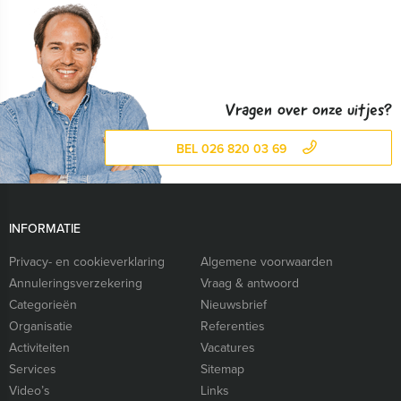
Vragen over onze uitjes?
BEL 026 820 03 69
INFORMATIE
Privacy- en cookieverklaring
Algemene voorwaarden
Annuleringsverzekering
Vraag & antwoord
Categorieën
Nieuwsbrief
Organisatie
Referenties
Activiteiten
Vacatures
Services
Sitemap
Video’s
Links