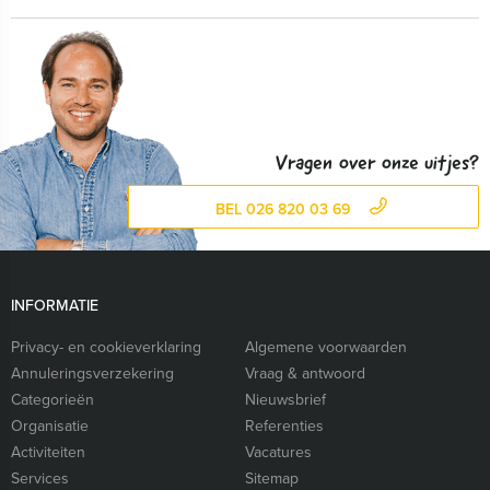
Vragen over onze uitjes?
BEL 026 820 03 69
INFORMATIE
Privacy- en cookieverklaring
Algemene voorwaarden
Annuleringsverzekering
Vraag & antwoord
Categorieën
Nieuwsbrief
Organisatie
Referenties
Activiteiten
Vacatures
Services
Sitemap