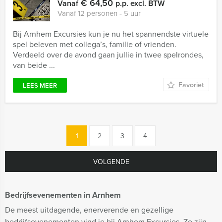
€ 64,50
Vanaf
p.p. excl. BTW
Vanaf 12 personen ‐ 5 uur
Bij Arnhem Excursies kun je nu het spannendste virtuele
spel beleven met collega’s, familie of vrienden.
Verdeeld over de avond gaan jullie in twee spelrondes,
van beide ...
Favoriet
LEES MEER
1
2
3
4
VOLGENDE
Bedrijfsevenementen in Arnhem
De meest uitdagende, enerverende en gezellige
bedrijfsevenementen vind je bij Arnhem Excursies. Ze zijn