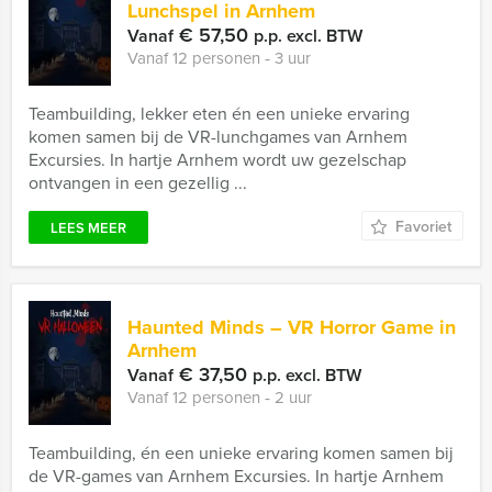
Lunchspel in Arnhem
€ 57,50
Vanaf
p.p. excl. BTW
Vanaf 12 personen ‐ 3 uur
Teambuilding, lekker eten én een unieke ervaring
komen samen bij de VR-lunchgames van Arnhem
Excursies. In hartje Arnhem wordt uw gezelschap
ontvangen in een gezellig ...
Favoriet
LEES MEER
Haunted Minds – VR Horror Game in
Arnhem
€ 37,50
Vanaf
p.p. excl. BTW
Vanaf 12 personen ‐ 2 uur
Teambuilding, én een unieke ervaring komen samen bij
de VR-games van Arnhem Excursies. In hartje Arnhem