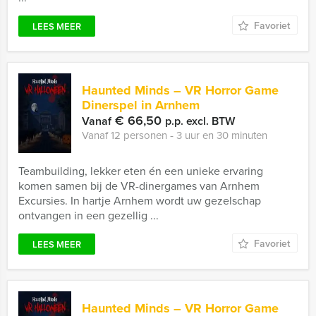
Favoriet
LEES MEER
Haunted Minds – VR Horror Game
Dinerspel in Arnhem
€ 66,50
Vanaf
p.p. excl. BTW
Vanaf 12 personen ‐ 3 uur en 30 minuten
Teambuilding, lekker eten én een unieke ervaring
komen samen bij de VR-dinergames van Arnhem
Excursies. In hartje Arnhem wordt uw gezelschap
ontvangen in een gezellig ...
Favoriet
LEES MEER
Haunted Minds – VR Horror Game