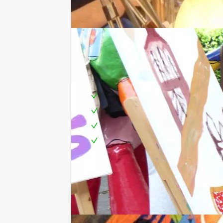
Inclusief:
Enthousiaste begeleiding
1 Drankje p.p.
Diverse workshopthema's mogeli
Te boeken op de door jullie gewen
Groepsuitje of bedrijfsuitje zoa
Supergrote doeken, spuitbussen, grot
deze workshop staat jullie echt alles
kunnen jullie aan de gang met het bes