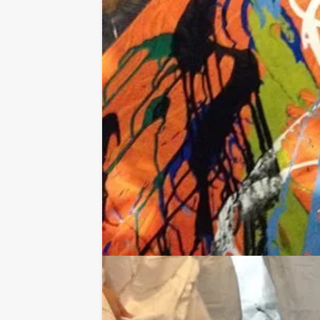
Kies uit diverse workshopthema'
Jullie kunnen kiezen uit diverse the
de gang gaan. Kies uit thema's zoals:
Vrij Schilderen - ga lekker individuee
Bedrijfskleuren - maak samen een fraa
Iets voor op kantoor - ga samen aan d
'It takes two to tango' - In koppels g
Feestvarken - Ga eerst individueel aa
gom of de jarige)
Double Vision: uitgebreide vrije mik
gaat schilderen.
Workshop op locatie - de wanden van j
de mogelijkheden met onze medewerk
Hebben jullie iets te vieren of wille
een lunch, diner of ander evenement
Met minder personen deelnemen 
Op deze website staat een minimaal a