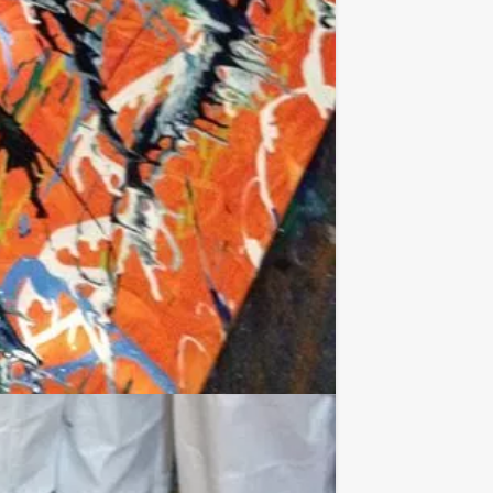
ken of allemaal eerst individueel aan
he creatie op het doek te krijgen.
nomen.
eestvarken (de aanstaande bruid of
n elke deelnemer zijn eigen tweeluik
 begeleiding? Dat kan zeker! Bespreek
n compleet groepsuitje in Arnhem
 je elke workshop zo combineren met
 we jullie groepsuitje compleet.
n ook voor minder personen boeken