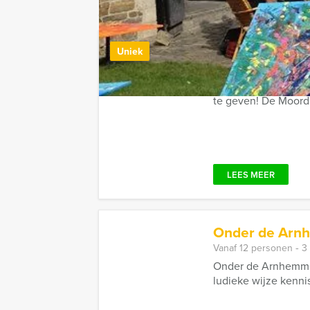
Combineer dit uitje met:
Moordlunch i
Uniek
Vanaf 10 personen ‐ 4
Groepsthriller van d
te geven! De Moordlu
LEES MEER
Onder de Arnh
Vanaf 12 personen ‐ 3
Onder de Arnhemmer
ludieke wijze kennis