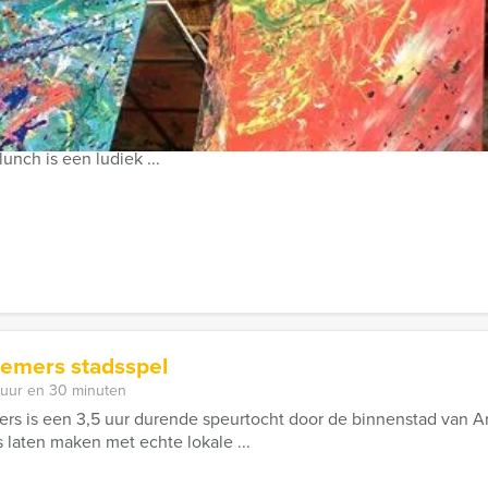
n Arnhem
 uur
e bovenste plank en een goed idee om jullie groeps-, bedrijfs- of
nch is een ludiek ...
emers stadsspel
 uur en 30 minuten
s is een 3,5 uur durende speurtocht door de binnenstad van Ar
 laten maken met echte lokale ...