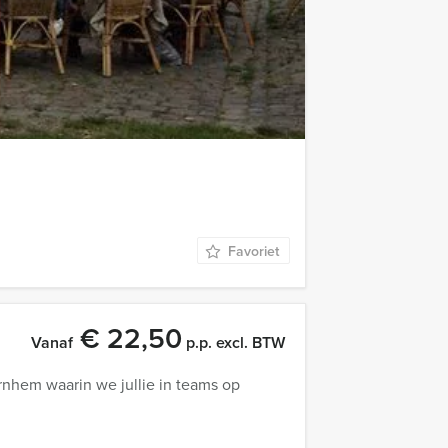
€ 56,50
Vanaf
p.p. excl. BTW
 vrijgezellenuitje een hele andere draai
Favoriet
€ 22,50
Vanaf
p.p. excl. BTW
nhem waarin we jullie in teams op