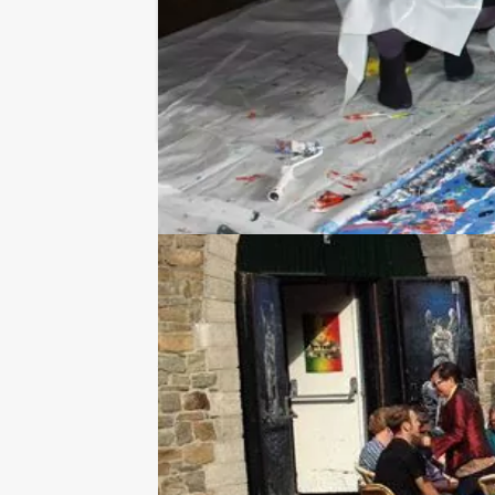
RESERVEREN
Ik heb een vraag over dit uitje
Hulp nodig bij het
kiezen?
026 820 03 69
Chat met Jeroen
Stuur ons een mailtje
Bel mij terug
Bekijk printbare versie