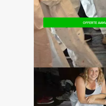
maar zullen dan wel de minimale prij
OFFERTE AAN
Jouw uitje
Prijs:
Vanaf
€ 57,50 p.p. excl.
BTW
Duur:
2 uur
Aantal:
Minimaal 12 personen
i
Geheel vrijblijvend
OFFERTE AANVRAGEN