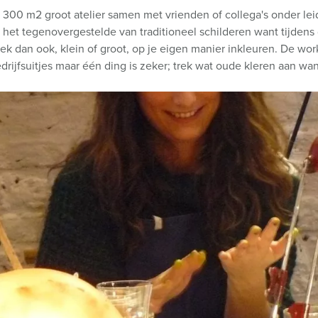
 300 m2 groot atelier samen met vrienden of collega's onder le
t het tegenovergestelde van traditioneel schilderen want tijdens
oek dan ook, klein of groot, op je eigen manier inkleuren. De wo
drijfsuitjes maar één ding is zeker; trek wat oude kleren aan wa