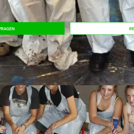
s moeten voldoen.
VRAGEN
R