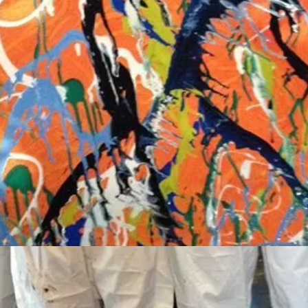
s
ma's voor deze workshop. Zo kan je samen aan een groot doek wer
l aan de slag met verf, penselen en spuitbussen om een fantastisc
i kunstwerk waarin de kleuren van jullie bedrijfslogo zijn opge
e slag om een uniek schilderij voor kantoor te creëren
aan jullie aan het werk om een zelf gekozen thema uit te werken
n de slag en maak daarna gezamenlijk een groot doek voor het f
kende, druppelende, gooiende en spuitende schildersessie, waari
ullie kantoor van de mooiste kleuren voorzien onder artistieke
ers!Combineer deze schilderworkshop met iets anders voor ee
n jullie meer dan alleen een workshop? Bij Arnhem Excursies kan
. Bespreek jullie plannen met onze medewerkers en samen maken
aan dit groepsuitje van Arnhem Excursies?
antal personen voor dit groepsuitje aangegeven. Jullie kunne