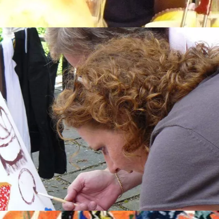
jk
ste dag of tijdstip!
ls Herman Brood het graag zou hebben gezien!
er emmers vol met diverse kleuren verf en ladders om de bovens
 ter beschikking om Action Painting te bedrijven. Het mag snel,
te gereedschap dat een beetje artistiekeling nodig heeft.