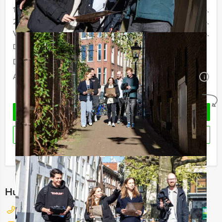
12 - 19 personen
€ 59,50 p.p.
20 - 29 personen
€ 56,50 p.p.
Vanaf 30 personen
€ 54,50 p.p.
De prijzen zijn exclusief BTW
Duur:
4 uur
Aantal:
Minimaal 12 personen
i
Geheel vrijblijvend
OFFERTE AANVRAGEN
RESERVEREN
Ik heb een vraag over dit uitje
Hulp nodig bij het kiezen?
026 820 03 69