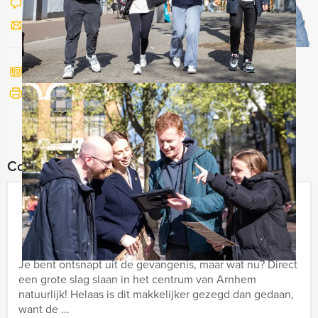
Chat met Jeroen
Stuur ons een mailtje
Bel mij terug
Bekijk printbare versie
Combineer dit uitje met:
Hunted Tablet Game in Arnhem
€ 27,50
Vanaf
p.p. excl. BTW
Vanaf 12 personen ‐ 2 uur en 30 minuten
Je bent ontsnapt uit de gevangenis, maar wat nu? Direct
een grote slag slaan in het centrum van Arnhem
natuurlijk! Helaas is dit makkelijker gezegd dan gedaan,
want de ...