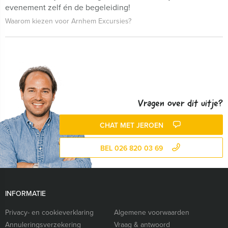
evenement zelf én de begeleiding!
Waarom kiezen voor Arnhem Excursies?
Vragen over dit uitje?
CHAT MET JEROEN
BEL 026 820 03 69
INFORMATIE
Privacy- en cookieverklaring
Algemene voorwaarden
Annuleringsverzekering
Vraag & antwoord