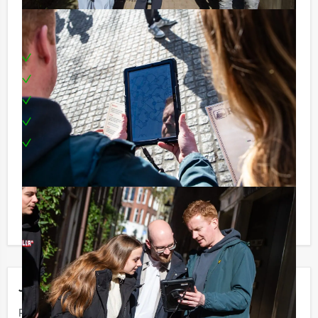
Inclusief:
Uitgebreide lunch naar keuze
Professionele begeleiders
Tablets
1 uur onbeperkt bier, fris en huiswijn
Te boeken op uw gewenste dag en tijdstip!
Komt u niet aan het minimale aantal deelnemers voor
dit dagarrangement? Als u bereid bent voor het
minimale aantal te betalen, kunt u ook gewoon voor
minder personen boeken!
Jouw uitje
Prijs :