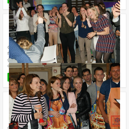
Pubquiz in Arnhem
€ 27,50
Vanaf
p.p. excl. BTW
Vanaf 12 personen ‐ 2 uur
Groepsuitje/bedrijfsuitje conform het Popquiz à Gogo
format maar dan geheel op maat voor jullie
georganiseerd! Teams of koppels spelen een muzikale
quiz waarin ...
Favoriet
LEES MEER
Lunch – GPS Tocht – Borrel in
Arnhem
€ 59,50
Vanaf
p.p. excl. BTW
Vanaf 12 personen ‐ 4 uur en 30 minuten
Gezellig, avontuurlijk en altijd feestelijk! Laad even de