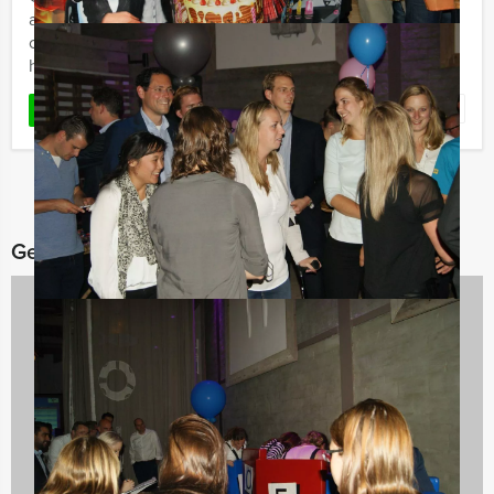
accu op met een uitgebreide lunch om daarna Arnhem
op bijzondere manier in teams te verkennen om daarna
het ...
Favoriet
LEES MEER
Gerelateerde categorieën
Bedrijfsuitjes
91 uitjes