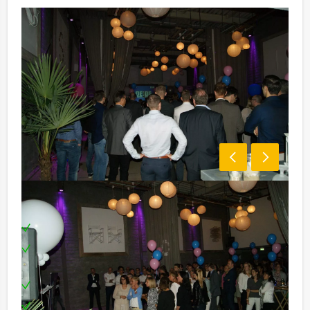
Inclusief:
Enthousiaste spelbegeleid(st)er
Uitgebreid 3 gangen diner in een restaurant naar
keuze
Spel benodigdheden
Leuke prijs voor het winnende team