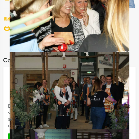
Bel mij terug
Bekijk printbare versie
Combineer dit uitje met:
The Candyman vrijgezellenfeest in
Arnhem
€ 22,50
Vanaf
p.p. excl. BTW
Vanaf 12 personen ‐ 3 uur
Een gek en opvallend pak en superleuke opdrachten, de
vrijgezel loopt als een dwaas door de stad en moet
samen met zijn team allerlei komische opdrachten
uitvoeren. Alle ...
Favoriet
LEES MEER