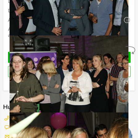
De prijzen zijn exclusief BTW
Duur:
4 uur
Aantal:
Minimaal 12 personen
i
Afhankelijk van de in overleg gekozen locatie voor uw
arrangement kan een extra zaalhuur worden berekend
Geheel vrijblijvend
OFFERTE AANVRAGEN
RESERVEREN
Ik heb een vraag over dit uitje
Hulp nodig bij het kiezen?
026 820 03 69
Chat met Jeroen
Stuur ons een mailtje