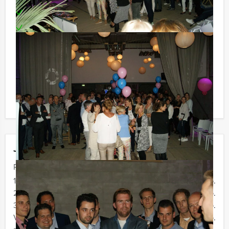
Teambuilding
Op elke gewenste dag of tijdstip te boeken!
Reservering voor kleine groepen:
Komen jullie niet aan het minimale aantal deelnemers
voor dit groepsuitje? Als je bereid bent voor het
minimale aantal te betalen, kan je ook gewoon voor
minder personen boeken.
Jouw uitje
Prijs :
12 - 19 personen
€ 72,50 p.p.
20 - 29 personen
€ 69,50 p.p.
30 - 39 personen
€ 66,50 p.p.
Vanaf 40 personen
€ 64,50 p.p.