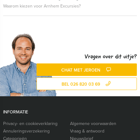
Waarom kiezen voor Arnhem Excursies?
Vragen over dit uitje?
CHAT MET JEROEN
BEL 026 820 03 69
INFORMATIE
Privacy- en cookieverklaring
Algemene voorwaarden
Annuleringsverzekering
Vraag & antwoord
Categorieën
Nieuwsbrief