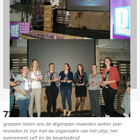
Teambuilding
78 uitjes
730
groepen lieten ons de afgelopen maanden weten zeer
tevreden te zijn met de organisatie van het uitje, het
evenement zelf én de begeleiding!