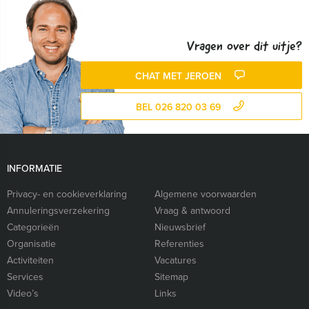
Vragen over dit uitje?
CHAT MET JEROEN
BEL 026 820 03 69
INFORMATIE
Privacy- en cookieverklaring
Algemene voorwaarden
Annuleringsverzekering
Vraag & antwoord
Categorieën
Nieuwsbrief
Organisatie
Referenties
Activiteiten
Vacatures
Services
Sitemap
Video’s
Links