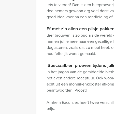
Iets te vieren? Dan is een bierproeve
deelnemers gewoon erg veel dorst van
goed idee voor na een rondleiding of
Ff met z'n allen een pilsje pakken
Bier brouwen is zo oud als de wereld
nemen jullie mee naar een gezellige lo
degusteren, zoals dat zo mooi heet, o
nou feitelijk wordt gemaakt.
'Speciaalbier' proeven tijdens jull
In het jargon van de gemiddelde bierbr
net even andere receptuur. Ook woorden
echt uit een monnikenklooster afkomsti
beantwoorden. Proost!
Arnhem Excursies heeft twee verschil
prijs.