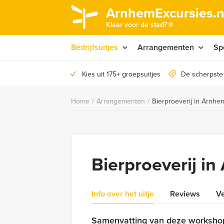
ArnhemExcursies.n
®
Klaar voor de stad?
Bedrijfsuitjes
Arrangementen
Sp
Kies uit 175+ groepsuitjes
De scherpste
Home
/
Arrangementen
/
Bierproeverij in Arnhe
Bierproeverij i
Info over het uitje
Reviews
Ve
Samenvatting van deze worksho