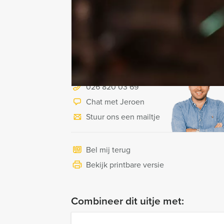
Ik heb een vraag over dit uitje
Hulp nodig bij het
kiezen?
026 820 03 69
Chat met Jeroen
Stuur ons een mailtje
Bel mij terug
Bekijk printbare versie
Combineer dit uitje met: