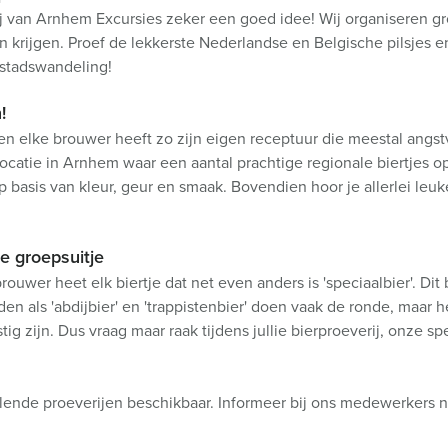
rij van Arnhem Excursies zeker een goed idee! Wij organiseren gro
 krijgen. Proef de lekkerste Nederlandse en Belgische pilsjes
 stadswandeling!
!
 en elke brouwer heeft zo zijn eigen receptuur die meestal angs
catie in Arnhem waar een aantal prachtige regionale biertjes op 
p basis van kleur, geur en smaak. Bovendien hoor je allerlei leu
ie groepsuitje
ouwer heet elk biertje dat net even anders is 'speciaalbier'. Di
 als 'abdijbier' en 'trappistenbier' doen vaak de ronde, maar het
g zijn. Dus vraag maar raak tijdens jullie bierproeverij, onze spe
lende proeverijen beschikbaar. Informeer bij ons medewerkers n