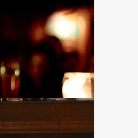
je elke proeverij zo combineren met
 we jullie groepsuitje compleet.
n ook voor minder personen boeken