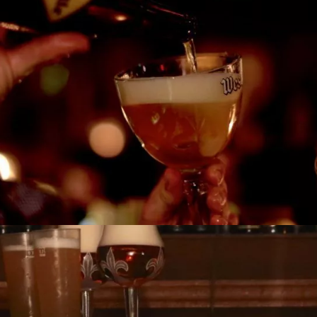
g
 boeken bij Arnhem Excursies!
ts anders voor een compleet groepsuitje in Arnhem
 jullie meer dan alleen een proeverij? Bij Arnhem Excursies kan 
. Bespreek jullie plannen met onze medewerkers en samen maken
aan dit groepsuitje van Arnhem Excursies?
antal personen voor dit groepsuitje aangegeven. Jullie kunne
s moeten voldoen.