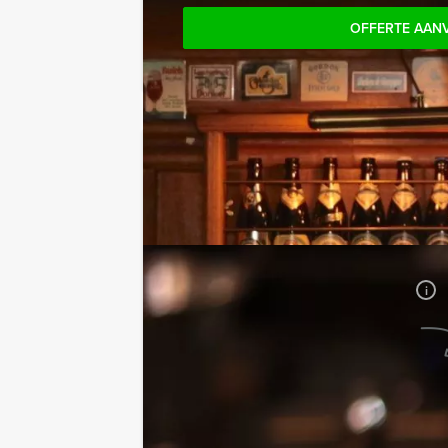
OFFERTE AAN
Jouw uitje
Prijs:
Vanaf
€ 39,50 p.p. excl.
BTW
Duur:
1 uur en 30 minuten
Aantal:
Minimaal 12 personen
i
Geheel vrijblijvend
OFFERTE AANVRAGEN
RESERVEREN