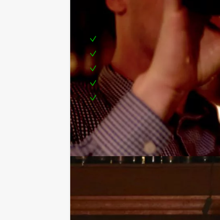
Inclusief:
Enthousiaste presentatie en uitle
Proeverij van diverse bieren
Lekker bittergarnituurtje erbij
Gezellige locatie hartje Arnhem
Op elke dag en op elk tijdstip te
Combineer deze proeverij met ie
Hebben jullie iets te vieren of willen
een lunch, diner of ander evenement
Met minder personen deelnemen 
Op deze website staat een minimaal a
maar zullen dan wel de minimale prij