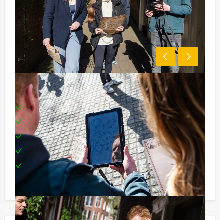
Inclusief:
Tablets
Enthousiaste begeleiding
Uitgebreide lunch in drie verschillende restaurants
Een leuke prijs voor het winnende team
Te boeken op de door jullie gewenste dag en
tijdstip!