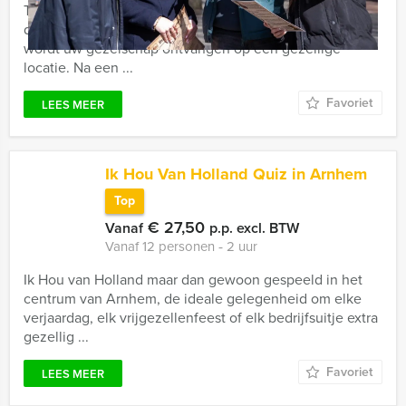
Teambuilding én een unieke ervaring komen samen bij
de VR-games van Arnhem Excursies. In hartje Arnhem
wordt uw gezelschap ontvangen op een gezellige
locatie. Na een ...
Favoriet
LEES MEER
Ik Hou Van Holland Quiz in Arnhem
Top
€ 27,50
Vanaf
p.p. excl. BTW
Vanaf 12 personen ‐ 2 uur
Ik Hou van Holland maar dan gewoon gespeeld in het
centrum van Arnhem, de ideale gelegenheid om elke
verjaardag, elk vrijgezellenfeest of elk bedrijfsuitje extra
gezellig ...
Favoriet
LEES MEER