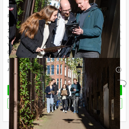
Jouw uitje
Prijs :
12 – 19 personen
€ 62,50 p.p.
20 - 29 personen
€ 59,50 p.p.
Vanaf 30 personen
€ 56,50 p.p.
Vanaf 40 personen
€ 54,50 p.p.
De prijzen zijn exclusief BTW
Duur:
5 uur
Aantal:
Minimaal 12 personen
i
Geheel vrijblijvend
OFFERTE AANVRAGEN
RESERVEREN
Ik heb een vraag over dit uitje