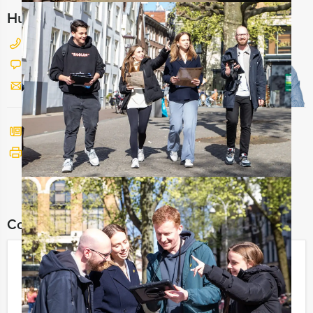
Hulp nodig bij het kiezen?
026 820 03 69
Chat met Jeroen
Stuur ons een mailtje
Bel mij terug
Bekijk printbare versie
Combineer dit uitje met:
Hotel Homicide VR Game in Arnhem
€ 37,50
Vanaf
p.p. excl. BTW
Vanaf 12 personen ‐ 2 uur