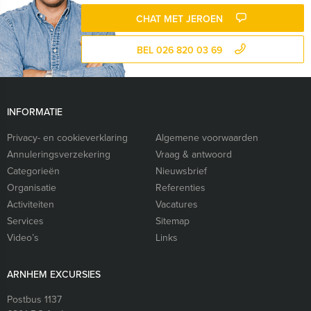
CHAT MET JEROEN
BEL 026 820 03 69
INFORMATIE
Privacy- en cookieverklaring
Algemene voorwaarden
Annuleringsverzekering
Vraag & antwoord
Categorieën
Nieuwsbrief
Organisatie
Referenties
Activiteiten
Vacatures
Services
Sitemap
Video’s
Links
ARNHEM EXCURSIES
Postbus 1137