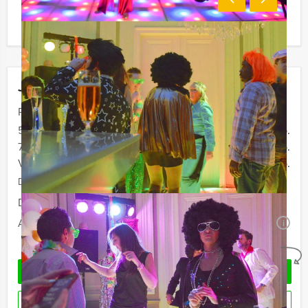
Jouw uitje
Prijs :
50 - 74 personen
€ 104,50 p.p.
75 - 99 personen
€ 97,50 p.p.
Vanaf 100 personen
€ 89,50 p.p.
De prijzen zijn exclusief BTW
Duur:
4 uur
Aantal:
Minimaal 50 personen
i
Geheel vrijblijvend
OFFERTE AANVRAGEN
RESERVEREN