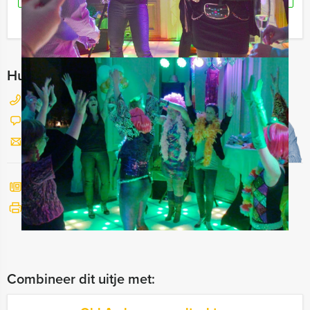
Ik heb een vraag over dit uitje
Hulp nodig bij het kiezen?
026 820 03 69
Chat met Jeroen
Stuur ons een mailtje
Bel mij terug
Bekijk printbare versie
Combineer dit uitje met: