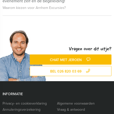
evenement zelf én de begeleiding!
Waarom kiezen voor Arnhem Excursies?
Vragen over dit uitje?
CHAT MET JEROEN
BEL 026 820 03 69
INFORMATIE
Privacy- en cookieverklaring
Algemene voorwaarden
Annuleringsverzekering
Vraag & antwoord